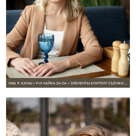
НАБ. Р. КАМЫ + Р-Н ЧАЙКА ZA-ZA + ЭЛЕМЕНТЫ КОНТЕНТ-СЪЁМКИ. АВГУСТ 2021. ОЛЬГА.