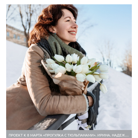
ПРОЕКТ К 8 МАРТА «ПРОГУЛКА С ТЮЛЬПАНАМИ». ИРИНА. НАДЕЖДА. ФЕВРАЛЬ 2022.