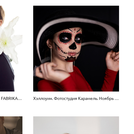
Фотостудия Laboratory, зал LOFT FABRIKA. Практический урок
Хэллоуин. Фотостудия Карамель. Ноябрь 2020. Проект практика.